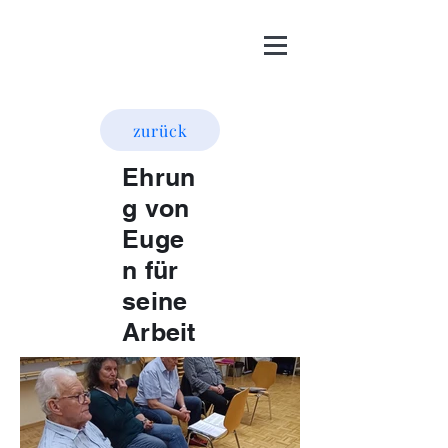
zurück
Ehrun
g von
Euge
n für
seine
Arbeit