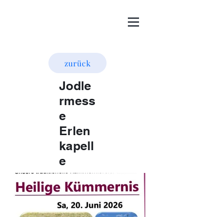
zurück
Jodle
rmess
e
Erlen
kapell
e