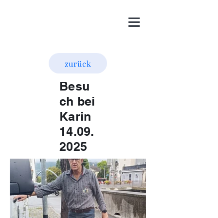
zurück
Besu
ch bei
Karin
14.09.
2025